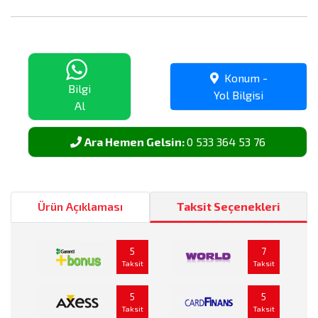
Elektrikli Bisiklet Aküleri
Jel Akü Fiyatları
Konum -
Bilgi
Yol Bilgisi
Al
Motor aküleri
Ara Hemen Gelsin:
0 533 364 53 76
Ürün Açıklaması
Taksit Seçenekleri
5
7
Taksit
Taksit
5
5
Taksit
Taksit