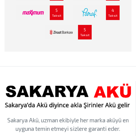
5
4
Taksit
Taksit
5
Taksit
Sakarya Akü, uzman ekibiyle her marka aküyü en
uyguna temin etmeyi sizlere garanti eder.